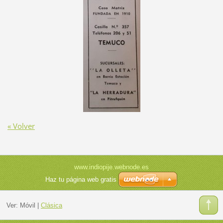
« Volver
www.indiopije.webnode.es
Haz tu página web gratis
Ver:
Móvil
|
Clásica