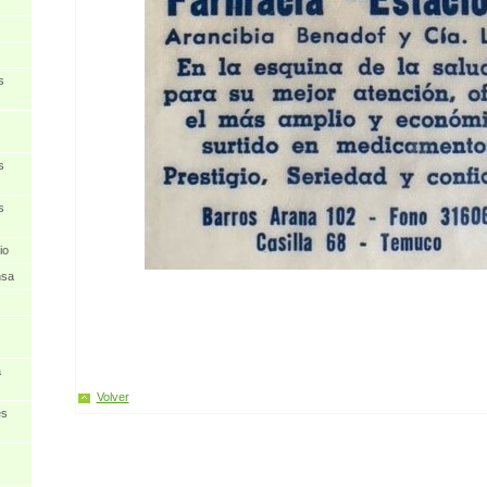
s
s
s
io
nsa
a
Volver
es