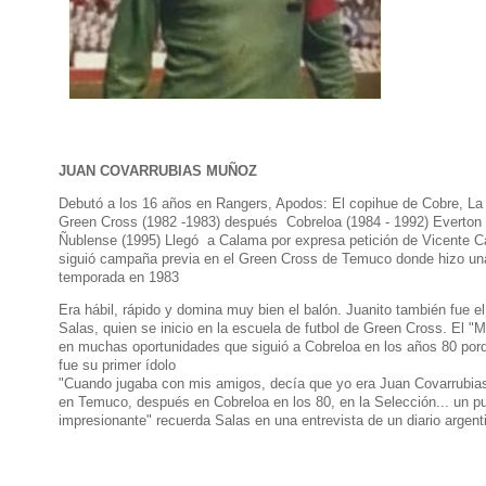
JUAN COVARRUBIAS MUÑOZ
Debutó a los 16 años en Rangers, Apodos: El copihue de Cobre, La
Green Cross (1982 -1983) después Cobreloa (1984 - 1992) Everton 
Ñublense (1995) Llegó a Calama por expresa petición de Vicente Ca
siguió campaña previa en el Green Cross de Temuco donde hizo u
temporada en 1983
Era hábil, rápido y domina muy bien el balón. Juanito también fue e
Salas, quien se inicio en la escuela de futbol de Green Cross. El "
en muchas oportunidades que siguió a Cobreloa en los años 80 por
fue su primer ídolo
"Cuando jugaba con mis amigos, decía que yo era Juan Covarrubias
en Temuco, después en Cobreloa en los 80, en la Selección... un pu
impresionante" recuerda Salas en una entrevista de un diario argent