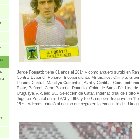
s
s
ss
io
Jorge Fossati:
tiene 61 años al 2014 y como arquero surgió en Ram
Central Español, Peñarol, Independiente, Millonarios, Olimpia, Gr
nsa
Rosario Central, Mandiyú Corrientes, Avaí y Coritiba. Como entrenado
Plate, Peñarol, Cerro Porteño, Danubio, Colón de Santa Fé, Liga de 
Uruguaya, Al-Sadd SC, Selección de Qatar, Internacional de Porto A
Jugó en Peñarol entre 1973 y 1980 y fue Campeón Uruguayo en 197
1979. Además, dirigió al equipo aurinegro en la conquista del Urug
a
es