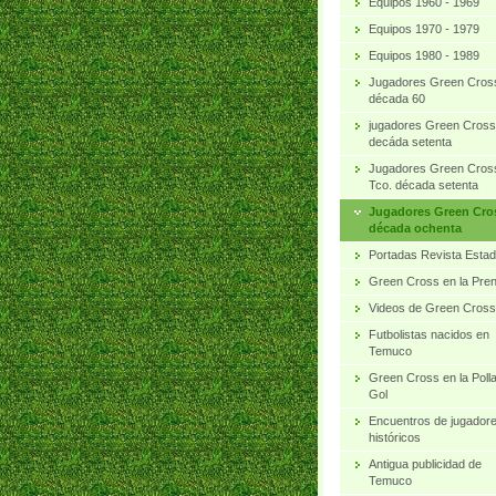
Equipos 1960 - 1969
Equipos 1970 - 1979
Equipos 1980 - 1989
Jugadores Green Cros
década 60
jugadores Green Cross
decáda setenta
Jugadores Green Cros
Tco. década setenta
Jugadores Green Cro
década ochenta
Portadas Revista Estad
Green Cross en la Pre
Videos de Green Cross
Futbolistas nacidos en
Temuco
Green Cross en la Poll
Gol
Encuentros de jugador
históricos
Antigua publicidad de
Temuco