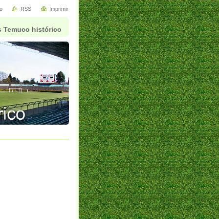
io
RSS
Imprimir
 Temuco histórico