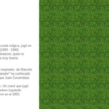
 zurda mágica, jugó en
(1993 - 1994)
ntatore, quien lo
na muy buena
l inspirador de Marcelo
Matador" ha confesado
que Juan Covarrubias
. Un crack que jugó
ntero izquierdo
ino en el 2003.