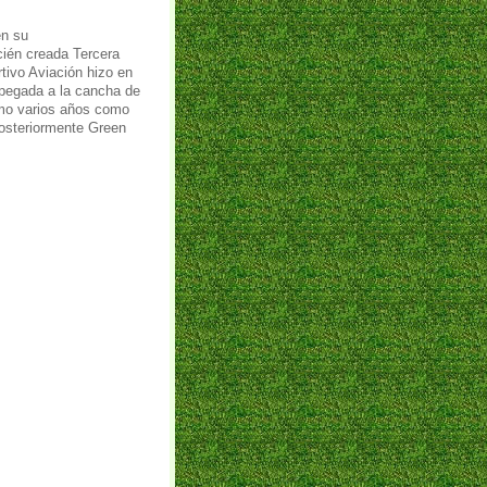
 en su
cién creada Tercera
tivo Aviación hizo en
pegada a la cancha de
ismo varios años como
posteriormente Green