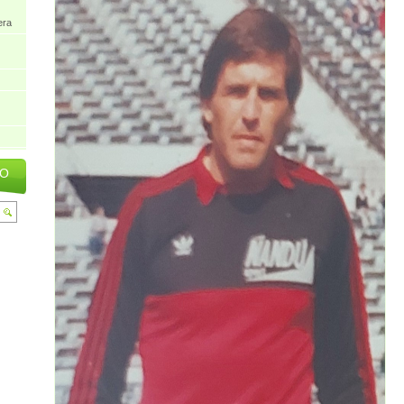
era
IO