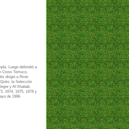
pla. Luego defendió a
een Cross Temuco,
r dirigió a River
Quito, la Selección
legre y Al-Shabab.
3, 1974, 1975, 1978 y
uayo de 1996.