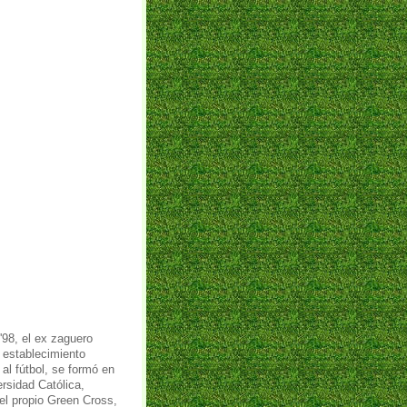
 '98, el ex zaguero
n establecimiento
al fútbol, se formó en
rsidad Católica,
el propio Green Cross,