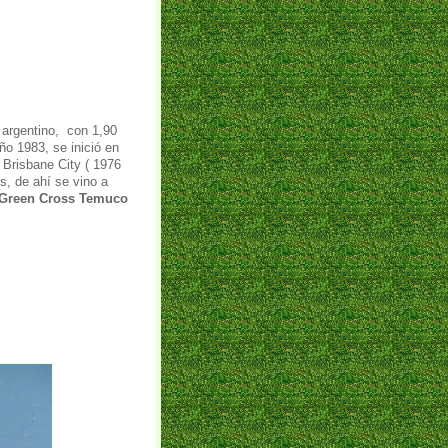
o argentino, con 1,90
año 1983, se inició en
l Brisbane City ( 1976
, de ahí se vino a
Green Cross Temuco