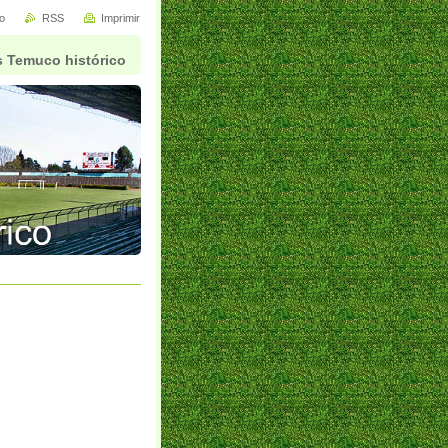
io
RSS
Imprimir
 Temuco histórico