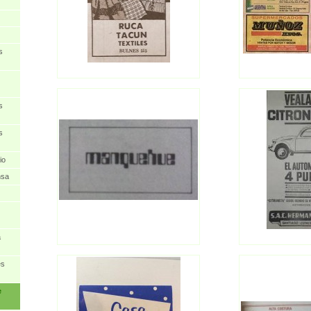
s
s
s
io
nsa
a
es
e