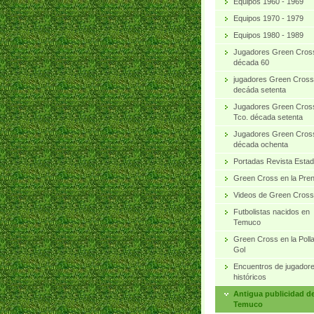
Equipos 1960 - 1969
Equipos 1970 - 1979
Equipos 1980 - 1989
Jugadores Green Cros
década 60
jugadores Green Cross
decáda setenta
Jugadores Green Cros
Tco. década setenta
Jugadores Green Cros
década ochenta
Portadas Revista Estad
Green Cross en la Pre
Videos de Green Cross
Futbolistas nacidos en
Temuco
Green Cross en la Poll
Gol
Encuentros de jugador
históricos
Antigua publicidad d
Temuco