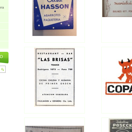
era
IO