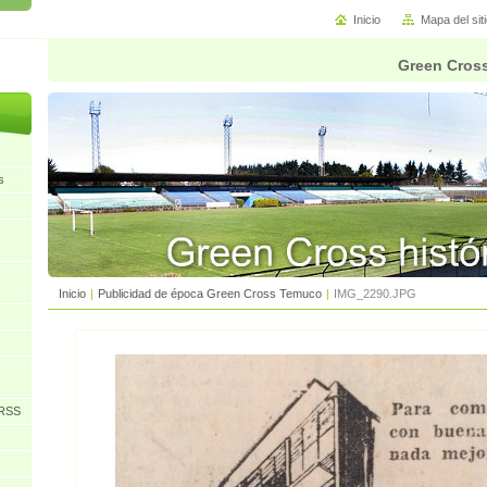
Inicio
Mapa del sit
Green Cross
s
Inicio
|
Publicidad de época Green Cross Temuco
|
IMG_2290.JPG
URSS