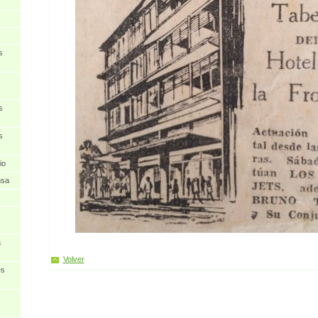
s
s
s
io
nsa
a
Volver
es