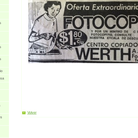
s
s
s
io
nsa
a
Volver
es