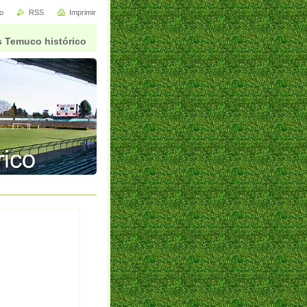
io
RSS
Imprimir
 Temuco histórico