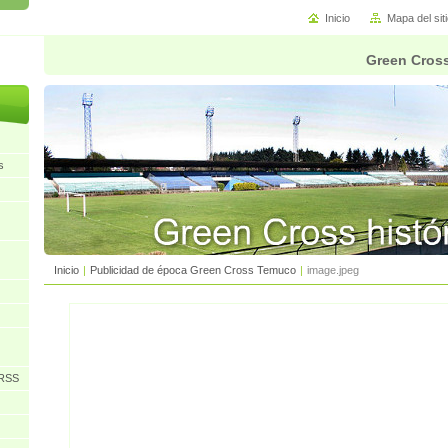
Inicio
Mapa del sit
Green Cross
s
Inicio
|
Publicidad de época Green Cross Temuco
|
image.jpeg
URSS